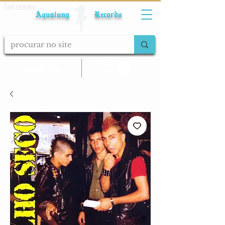
Fale conosco
Aqualung Records
calcular frete