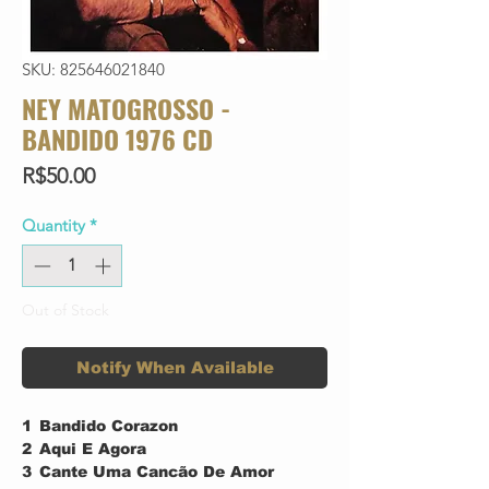
SKU: 825646021840
NEY MATOGROSSO -
BANDIDO 1976 CD
Price
R$50.00
Quantity
*
Out of Stock
Notify When Available
1
Bandido Corazon
2
Aqui E Agora
3
Cante Uma Cancão De Amor