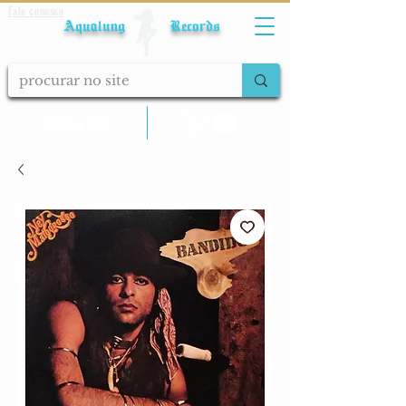
Fale conosco
Aqualung Records
calcular frete