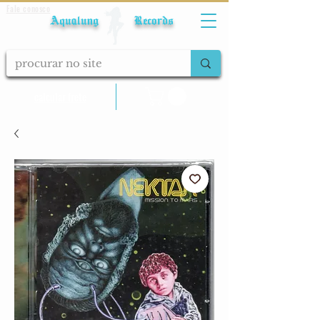
Fale conosco
Aqualung Records
calcular frete