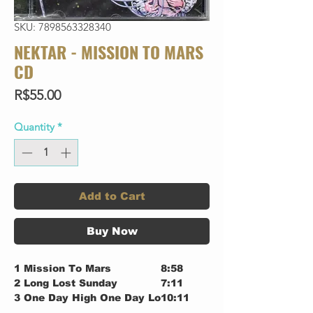
SKU: 7898563328340
NEKTAR - MISSION TO MARS
CD
Price
R$55.00
Quantity
*
Add to Cart
Buy Now
1
Mission To Mars
8:58
2
Long Lost Sunday
7:11
3
One Day High One Day Lo
10:11
4
I'll Let You In
6:04