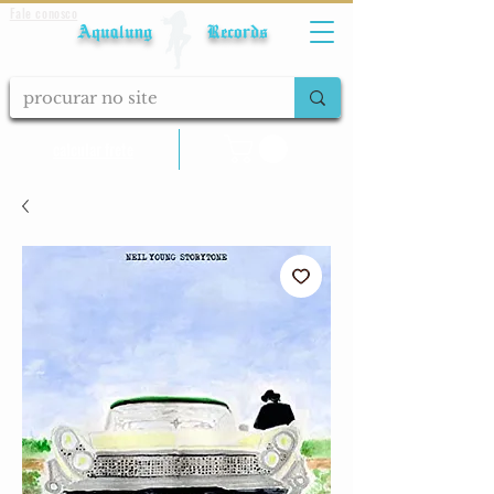
Fale conosco
Aqualung Records
calcular frete