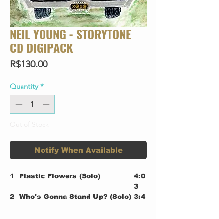
NEIL YOUNG - STORYTONE
CD DIGIPACK
Price
R$130.00
Quantity
*
Out of Stock
Notify When Available
1
Plastic Flowers (Solo)
4:0
3
2
Who's Gonna Stand Up? (Solo)
3:4
9
3
I Want To Drive My Car (Solo)
2:2