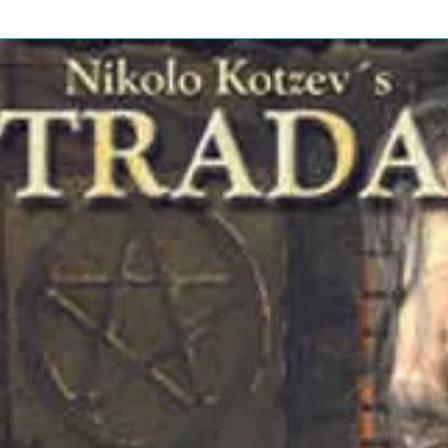
k*
2:29
k*