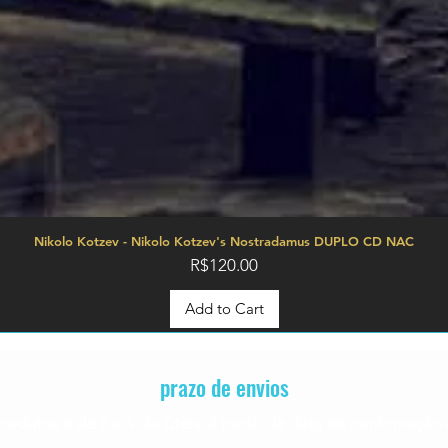
Nikolo Kotzev - Nikolo Kotzev's Nostradamus DUPLO CD NAC
Price
R$120.00
Add to Cart
prazo de envios
rodutos é de 2 a 4
dia úteis, á partir da data de confirmaç