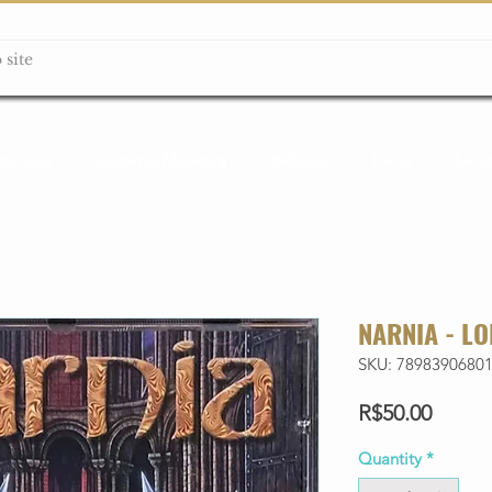
ção box
Guitarras Miniatura
Relógios
Livros
Lanç
NARNIA - LO
SKU: 7898390680
Price
R$50.00
Quantity
*