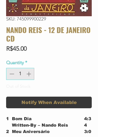
SKU: 745099900229
NANDO REIS - 12 DE JANEIRO
CD
Price
R$45.00
Quantity
*
Out of Stock
Notify When Available
1
Bom Dia
4:3
Written-By – Nando Reis
4
2
Meu Aniversário
3:0