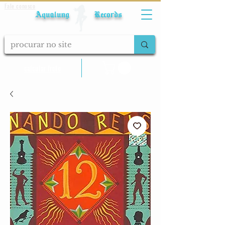
Fale conosco
Aqualung Records
calcular frete