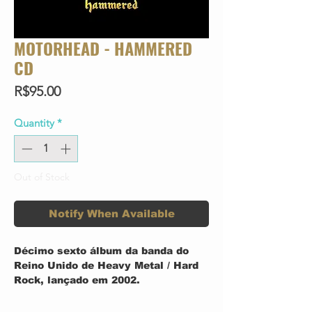
MOTORHEAD - HAMMERED
CD
Price
R$95.00
Quantity
*
Out of Stock
Notify When Available
Décimo sexto álbum da banda do
Reino Unido de Heavy Metal / Hard
Rock, lançado em 2002.
TRACK LIST: