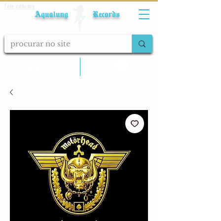
Fale conosco
Aqualung Records
calcular frete