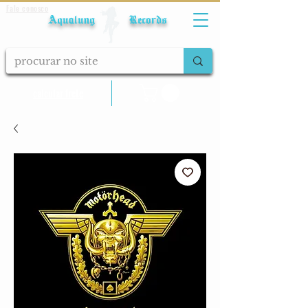
Fale conosco
Aqualung Records
calcular frete