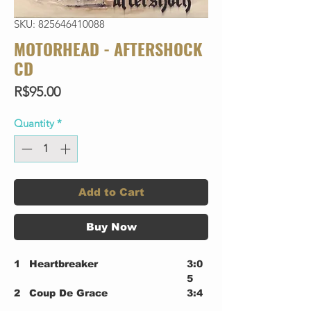
SKU: 825646410088
MOTORHEAD - AFTERSHOCK
CD
Price
R$95.00
Quantity
*
Add to Cart
Buy Now
1
Heartbreaker
3:0
5
2
Coup De Grace
3:4
5