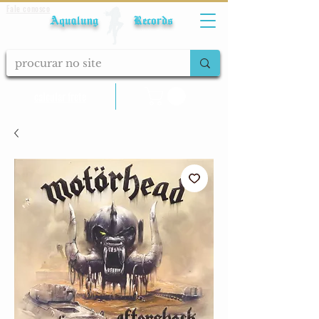
Fale conosco
Aqualung Records
calcular frete