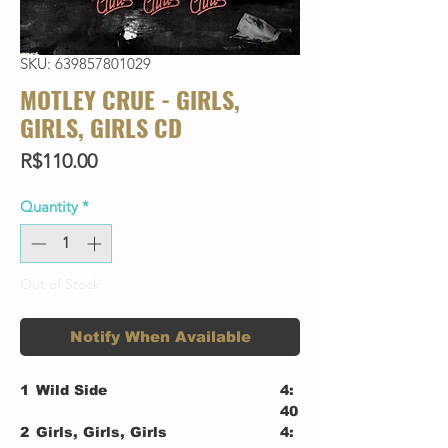
SKU: 639857801029
MOTLEY CRUE - GIRLS,
GIRLS, GIRLS CD
Price
R$110.00
Quantity
*
Out of Stock
Notify When Available
1
Wild Side
4:
40
2
Girls, Girls, Girls
4: