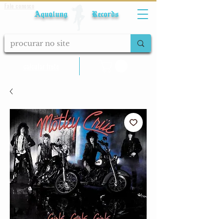
Fale conosco
Aqualung Records
calcular frete