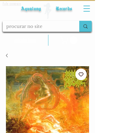
Fale conosco
Aqualung Records
calcular frete