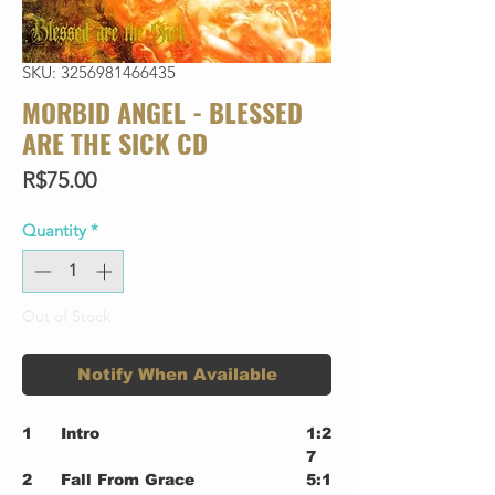
SKU: 3256981466435
MORBID ANGEL - BLESSED
ARE THE SICK CD
Price
R$75.00
Quantity
*
Out of Stock
Notify When Available
1
Intro
1:2
7
2
Fall From Grace
5:1