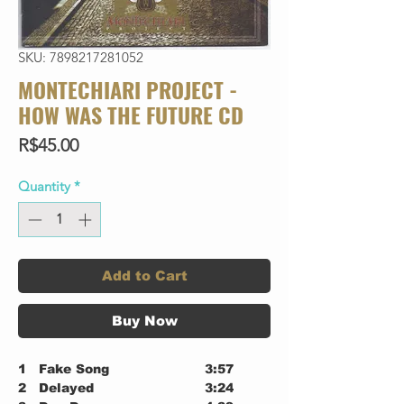
SKU: 7898217281052
MONTECHIARI PROJECT -
HOW WAS THE FUTURE CD
Price
R$45.00
Quantity
*
Add to Cart
Buy Now
1
Fake Song
3:57
2
Delayed
3:24