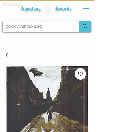
Fale conosco
Aqualung Records
calcular frete