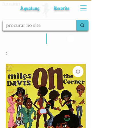
Fale conosco
Aqualung Records
calcular frete