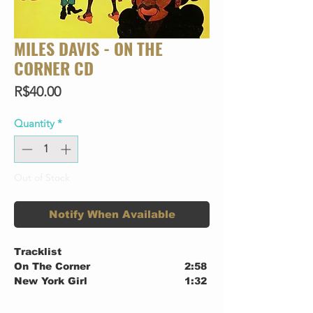
MILES DAVIS - ON THE
CORNER CD
Price
R$40.00
Quantity
*
Out of Stock
Notify When Available
Tracklist
On The Corner
2:58
New York Girl
1:32
Thinkin' One Thing And Doin'
1:42
Another