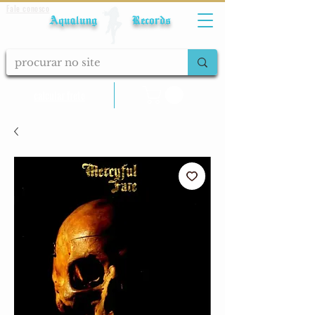
Fale conosco
Aqualung Records
calcular frete