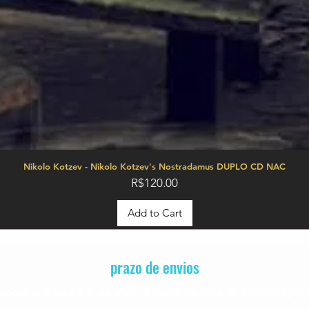
Nikolo Kotzev - Nikolo Kotzev's Nostradamus DUPLO CD NAC
Price
R$120.00
Add to Cart
prazo de envios
rodutos é de 2 a 4
dia úteis, á partir da data de confirmaç