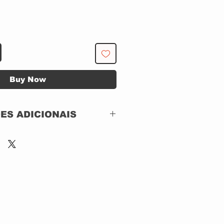
Buy Now
ES ADICIONAIS
Capitol Records – 7
48148 2,
Combat – 7 48148 2
CD, ACRILICO
Brazil