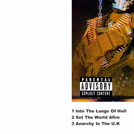
1
Into The Lungs Of Hell
2
Set The World Afire
3
Anarchy In The U.K
4
Mary Jane