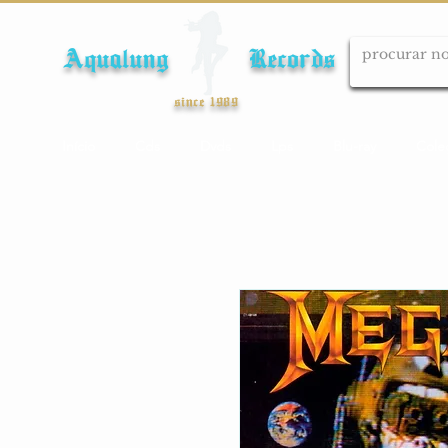
Aqualung Records
since 1989
Início
Cds
Dvds
Lps
Blu-ray
Cole