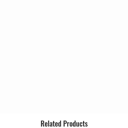
Released:
Genre:
Style:
Related Products