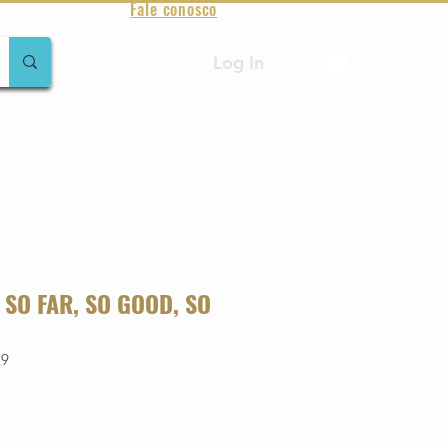
Fale conosco
Log In
amentos
Raridades
Toda loja
Sobre Aqualung
SO FAR, SO GOOD, SO
29