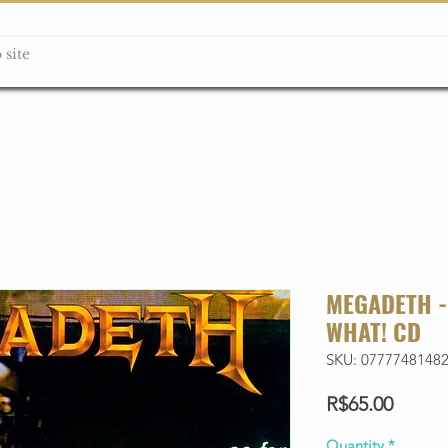
ção box
Guitarras Miniatura
Relógios
Livros
Lanç
MEGADETH - 
WHAT! CD
SKU: 0777748148
Price
R$65.00
Quantity
*