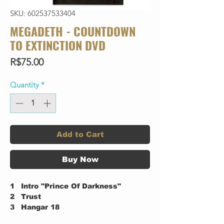
SKU: 602537533404
MEGADETH - COUNTDOWN
TO EXTINCTION DVD
Price
R$75.00
Quantity
*
Add to Cart
Buy Now
1
Intro "Prince Of Darkness"
2
Trust
3
Hangar 18
4
Public Enemy