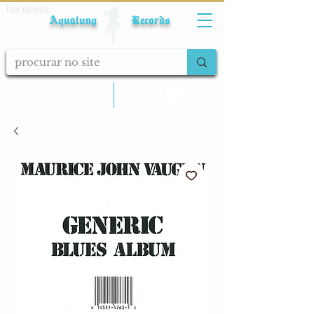
Fale conosco
Aqualung Records
calcular frete