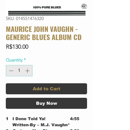
SKU: 014551476320
MAURICE JOHN VAUGHN -
GENERIC BLUES ALBUM CD
Price
R$130.00
Quantity
*
Add to Cart
Buy Now
1
I Done Told Ya!
4:55
Written-By – M.J. Vaughn*