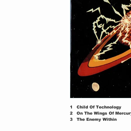
1
Child Of Technology
2
On The Wings Of Mercur
3
The Enemy Within
4
Tidings Of Battle