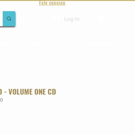
Fale conosco
Log In
amentos
Raridades
Toda loja
Sobre Aqualung
 - VOLUME ONE CD
20