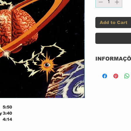
Add to Cart
INFORMAÇÕ
Label:
Format:
Country:
5:50
Released:
y
3:40
4:14
Genre:
5:20