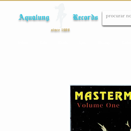
Aqualung Records
since 1989
Início
Cds
Dvds
Lps
Blu-ray
Cole