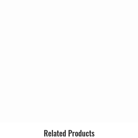
5:10
Style:
ir
2:55
4:13
4:50
3:58
3:52
10:30
Related Products