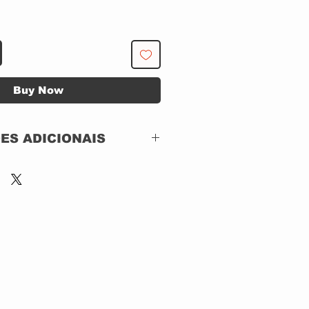
Buy Now
ES ADICIONAIS
Prozone – PRO396-2
CD, ACRILICO
IMPORTADO
1996
Rock