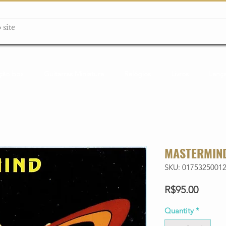
ção box
Guitarras Miniatura
Relógios
Livros
Lanç
MASTERMIND
SKU: 0175325001
Price
R$95.00
Quantity
*