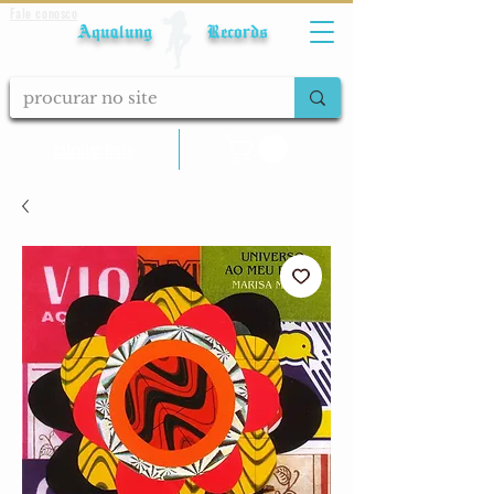
Fale conosco
Aqualung Records
calcular frete