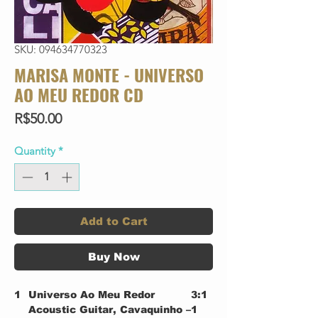
SKU: 094634770323
MARISA MONTE - UNIVERSO
AO MEU REDOR CD
Price
R$50.00
Quantity
*
Add to Cart
Buy Now
1
Universo Ao Meu Redor
3:1
Acoustic Guitar, Cavaquinho –
1