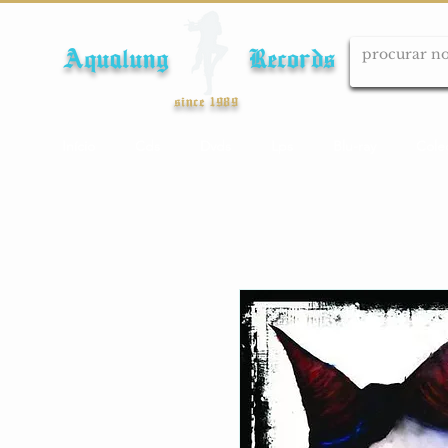
Aqualung Records
since 1989
Início
Cds
Dvds
Lps
Blu-ray
Cole