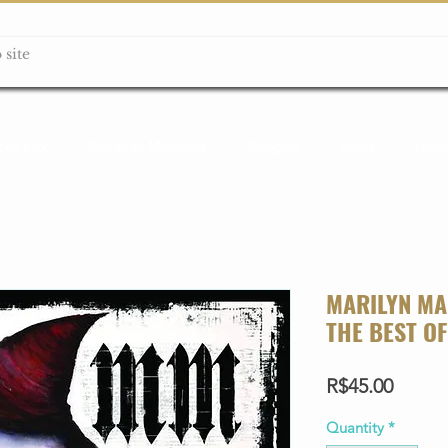
ção box
Guitarras Miniatura
Relógios
Livros
Lanç
MARILYN MA
THE BEST OF
Price
R$45.00
Quantity
*