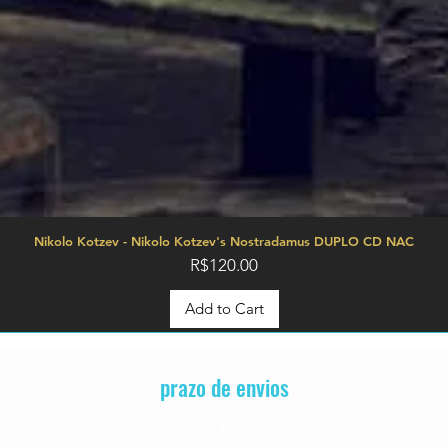
Nikolo Kotzev - Nikolo Kotzev's Nostradamus DUPLO CD NAC
Price
R$120.00
Add to Cart
prazo de envios
rodutos é de 2 a 4
dia úteis, á partir da data de confirmaç