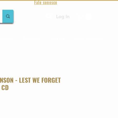
Fale conosco
Log In
amentos
Raridades
Toda loja
Sobre Aqualung
NSON - LEST WE FORGET
 CD