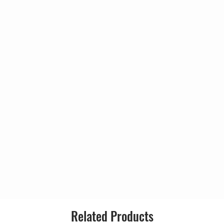
 Of This)
Hell
Related Products