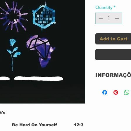
Quantity
*
Add to Cart
INFORMAÇÕ
Label:
t's
Be Hard On Yourself
12:3