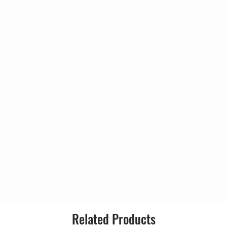
8
Reprogram The Gene
8:10
Only A Kiss
0:45
Format:
Murder Machines
6:46
The Crow And The
8:18
Country:
Nightingale
Sierra Leone
11:2
Releas
1
Care
15:3
6
Genre:
Disc Two - Encores
Estonia
8:39
Style:
Afraid Of Sunlight
7:16
Go!
9:37
The Space...
9:05
Zeparated Out
7:21
Related Products