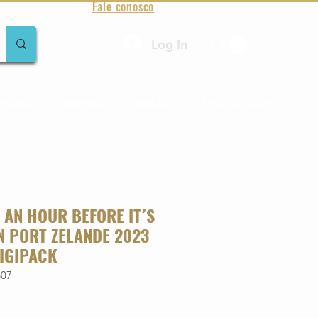
Fale conosco
Log In
amentos
Raridades
Toda loja
Sobre Aqualung
 AN HOUR BEFORE IT´S
N PORT ZELANDE 2023
IGIPACK
607