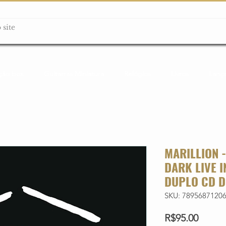
ção box
Guitarras Miniatura
Relógios
Livros
Lanç
MARILLION -
DARK LIVE I
DUPLO CD D
SKU: 7895687120
Price
R$95.00