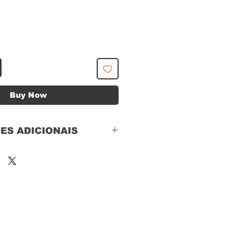
Buy Now
ES ADICIONAIS
Valhall Music –
SCR049,
Sound City Records –
SCR049,
Ear Music – SCR049,
Edel – SCR049,
Racket Records –