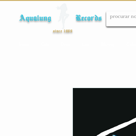
Aqualung Records
since 1989
Início
Cds
Dvds
Lps
Blu-ray
Cole