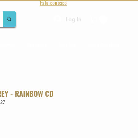
Fale conosco
Log In
amentos
Raridades
Toda loja
Sobre Aqualung
EY - RAINBOW CD
527