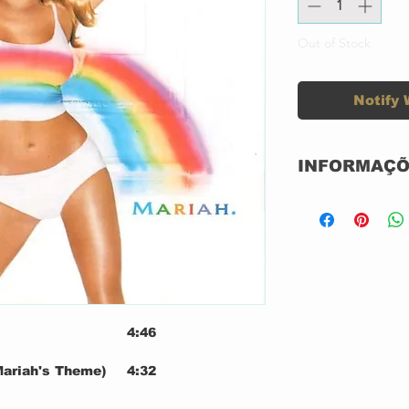
Out of Stock
Notify 
INFORMAÇÕ
Label:
Format:
4:46
Country:
Mariah's Theme)
4:32
5:44
Released: