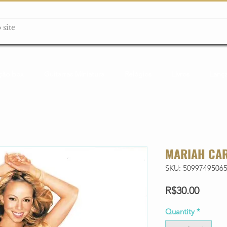
ção box
Guitarras Miniatura
Relógios
Livros
Lanç
MARIAH CAR
SKU: 5099749506
Price
R$30.00
Quantity
*