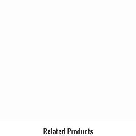
3:30
Genre:
4:15
3:58
4:36
y Elliott
Style:
1:12
 A Look At Me Now)
3:25
5:19
4:15
stikal
4:23
1:32
4:17
 Joe
Related Products