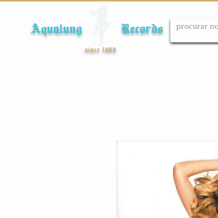
Aqualung Records
since 1989
Início
Cds
Dvds
Lps
Blu-ray
Cole