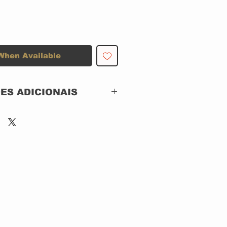
When Available
ES ADICIONAIS
Columbia – 2-495065
CD, ACRILICO
SEMI-NOVO
ENCARTE COM
DESGASTE
CD OTIMO ESTADO
Brazil
1999