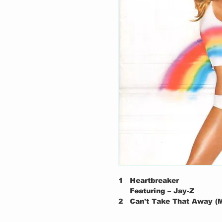
1
Heartbreaker
Featuring – Jay-Z
2
Can't Take That Away (
3
Bliss