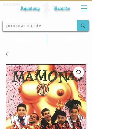
Fale conosco
Aqualung Records
calcular frete