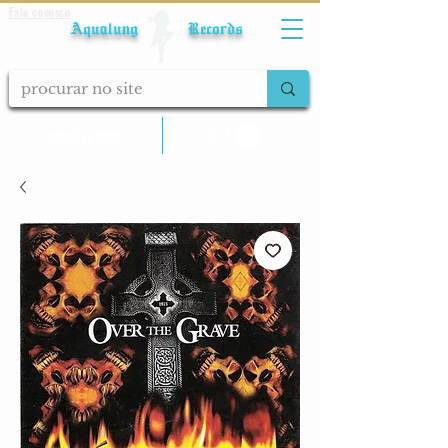
Fale conosco
Aqualung Records
calcular frete