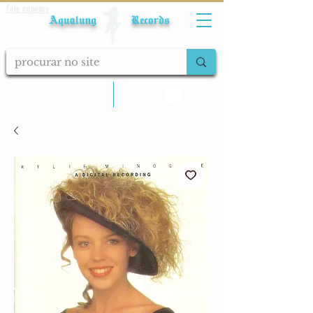
Fale conosco
Aqualung Records
calcular frete