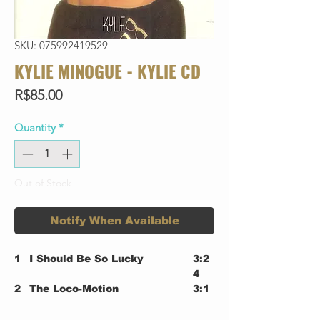
SKU: 075992419529
KYLIE MINOGUE - KYLIE CD
Price
R$85.00
Quantity
*
Out of Stock
Notify When Available
1
I Should Be So Lucky
3:2
4
2
The Loco-Motion
3:1
Written-By – G. Goffin & C.
4
King*