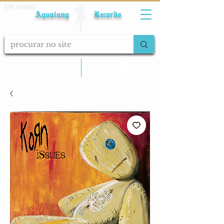
Fale conosco
Aqualung Records
calcular frete