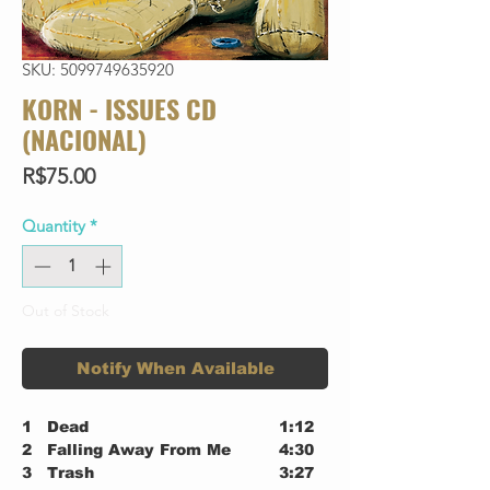
SKU: 5099749635920
KORN - ISSUES CD
(NACIONAL)
Price
R$75.00
Quantity
*
Out of Stock
Notify When Available
1
Dead
1:12
2
Falling Away From Me
4:30
3
Trash
3:27