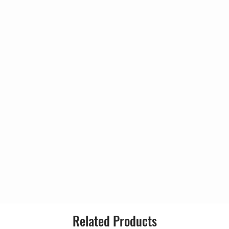
unen cover)
us – Thin Lizzy cover)
Related Products