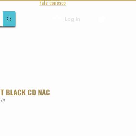
Fale conosco
Log In
amentos
Raridades
Toda loja
Sobre Aqualung
IT BLACK CD NAC
579