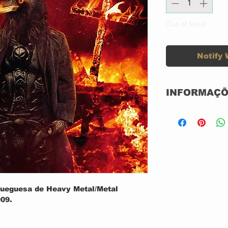
Out of Stock
Notify 
INFORMAÇÕ
CD ACRILICO 
NOVO
NACIONAL
GRAVADORA: 
ueguesa de Heavy Metal/Metal
09.