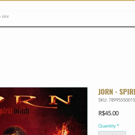
ção box
Guitarras Miniatura
Relógios
Livros
Lanç
JORN - SPIR
SKU: 7899555001
Price
R$45.00
Quantity
*