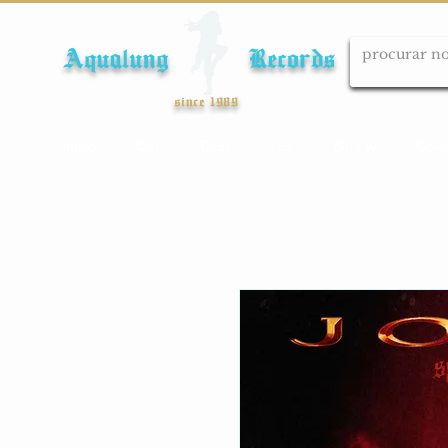
Aqualung Records
since 1989
Início
Cds
Dvds
Lps
Blu-ray
Cole