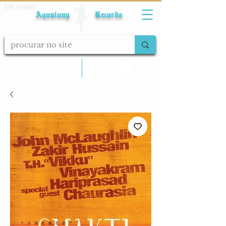
Fale conosco
Aqualung Records
calcular frete