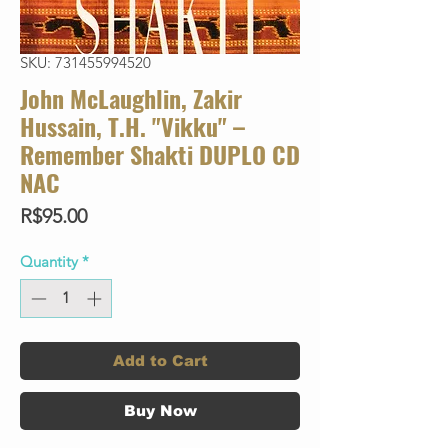
SKU: 731455994520
John McLaughlin, Zakir
Hussain, T.H. "Vikku" –
Remember Shakti DUPLO CD
NAC
Price
R$95.00
Quantity
*
Add to Cart
Buy Now