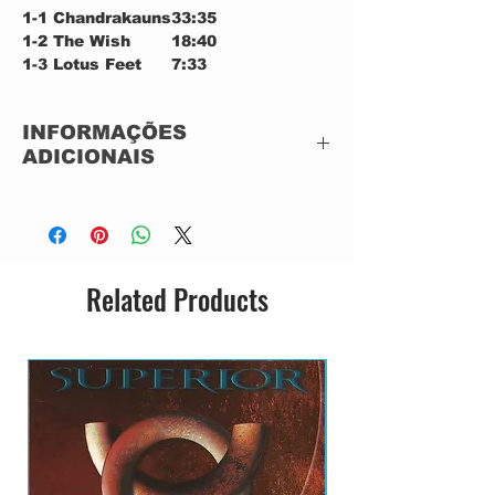
1-1
Chandrakauns
33:35
1-2
The Wish
18:40
1-3
Lotus Feet
7:33
2-1
Mukti
1:03:30
2-2
Zakir
9:10
INFORMAÇÕES
ADICIONAIS
Label:
Verve Records –
73145599452,
Universal Music –
73145599452
Related Products
Format:
2 x CD, ACRILICO
Country:
Brazil
Released: