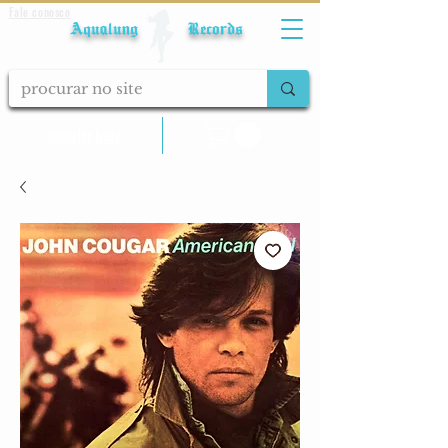
Fale conosco
Aqualung Records
calcular frete