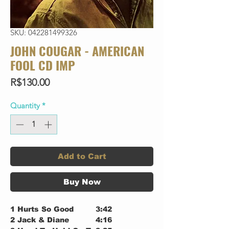
SKU: 042281499326
JOHN COUGAR - AMERICAN
FOOL CD IMP
Price
R$130.00
Quantity
*
Add to Cart
Buy Now
1
Hurts So Good
3:42
2
Jack & Diane
4:16