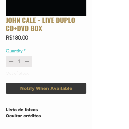
JOHN CALE - LIVE DUPLO
CD+DVD BOX
Price
R$180.00
Quantity
*
Out of Stock
Notify When Available
Lista de faixas
Ocultar créditos
1.
Venus In Furs
6:
1
Written-By – Lou Reed
21