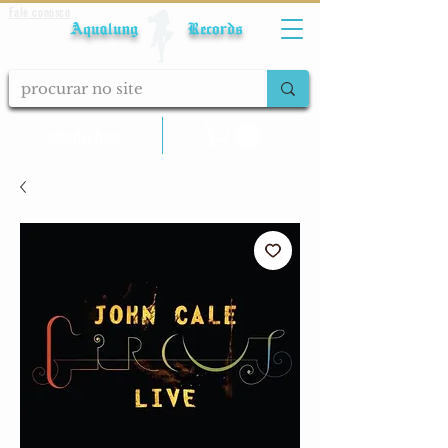
Fale conosco
Aqualung Records
calcular frete