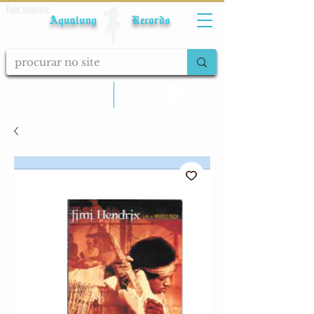
Fale conosco
Aqualung Records
calcular frete