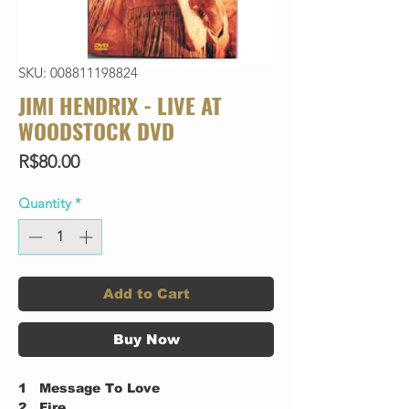
SKU: 008811198824
JIMI HENDRIX - LIVE AT
WOODSTOCK DVD
Price
R$80.00
Quantity
*
Add to Cart
Buy Now
1
Message To Love
2
Fire