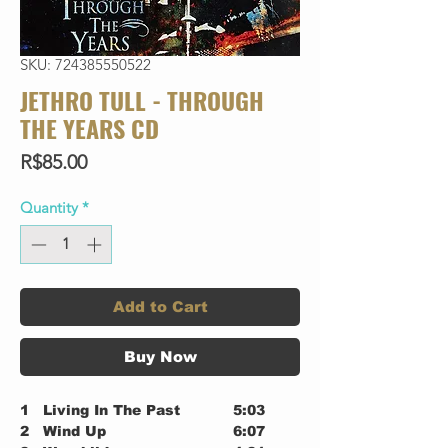
SKU: 724385550522
JETHRO TULL - THROUGH
THE YEARS CD
Price
R$85.00
Quantity
*
Add to Cart
Buy Now
1
Living In The Past
5:03
2
Wind Up
6:07