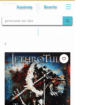
Fale conosco
Aqualung Records
calcular frete