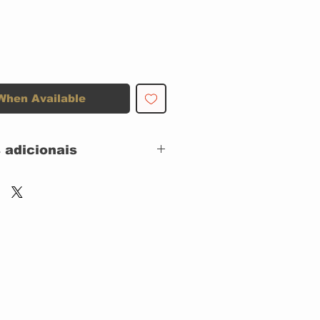
When Available
 adicionais
Chrysalis – F2 21035
CD, ACRILICO
US
Rock