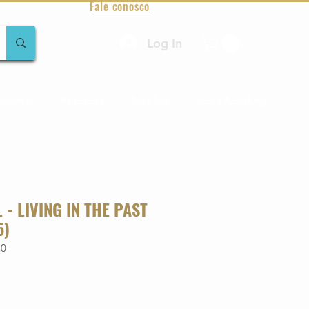
Fale conosco
Log In
amentos
Raridades
Toda loja
Sobre Aqualung
 - LIVING IN THE PAST
5)
20