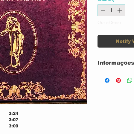
Out of Stock
Notify 
Informações
Selo:
Formato:
País:
3:24
Lançado:
3:07
3:09
Gênero:
3:23