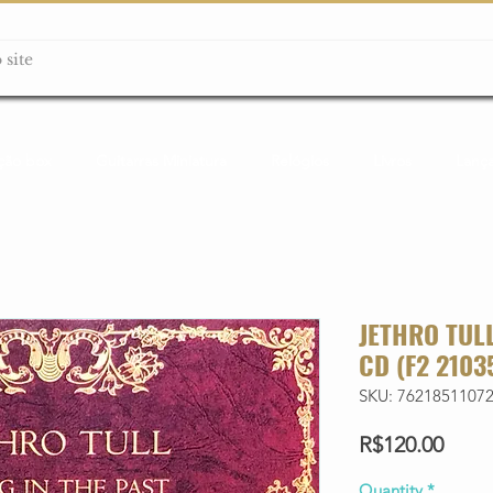
ção box
Guitarras Miniatura
Relógios
Livros
Lanç
JETHRO TULL
CD (F2 2103
SKU: 7621851107
Price
R$120.00
Quantity
*