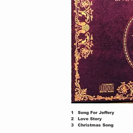
1
Song For Jeffery
2
Love Story
3
Christmas Song
4
Living In The Past