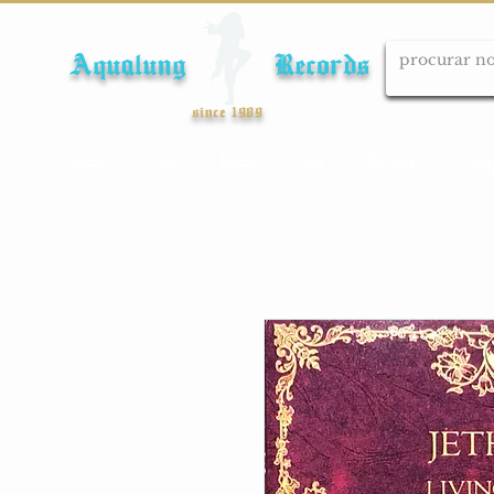
Aqualung Records
since 1989
Início
Cds
Dvds
Lps
Blu-ray
Cole