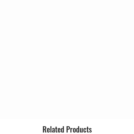
2:43
Estilo:
4:06
3:07
3:49
3:45
g In
2:47
1:36
10:10
9:57
4:16
3:18
3:21
3:15
3:01
2:08
1:35
Related Products