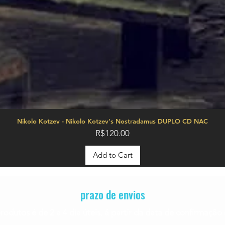
Nikolo Kotzev - Nikolo Kotzev's Nostradamus DUPLO CD NAC
Price
R$120.00
Add to Cart
prazo de envios
rodutos é de 2 a 4
dia úteis, á partir da data de confirmaç