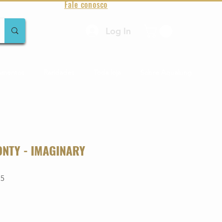
Fale conosco
Log In
amentos
Raridades
Toda loja
Sobre Aqualung
ONTY - IMAGINARY
25