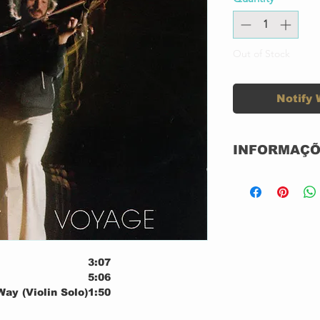
Out of Stock
Notify 
INFORMAÇÕ
Label:
Format:
Country:
3:07
Released:
5:06
ay (Violin Solo)
1:50
Genre:
4:08