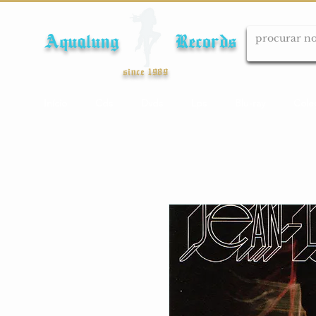
Aqualung Records
since 1989
Início
Cds
Dvds
Lps
Blu-ray
Cole