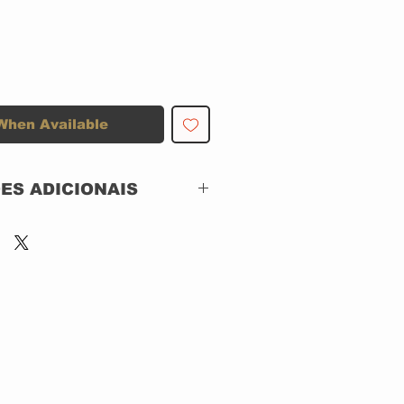
When Available
ES ADICIONAIS
Atlantic – 19136-2
CD, ACRILICO
US
Jazz, Rock