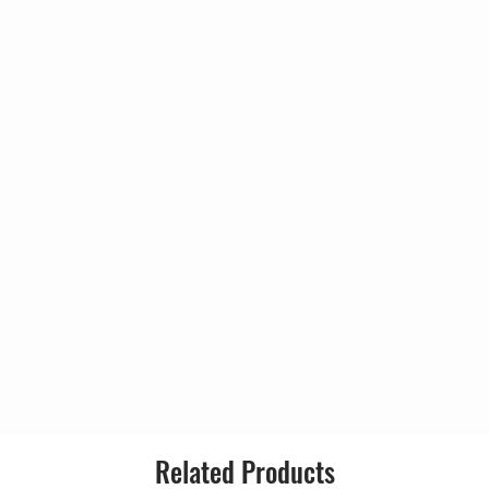
4:04
Style:
2:22
4:05
5:28
8:00
Related Products