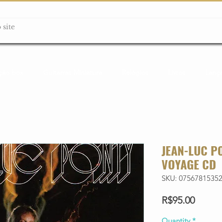
ção box
Guitarras Miniatura
Relógios
Livros
Lanç
JEAN-LUC P
VOYAGE CD
SKU: 0756781535
Price
R$95.00
Quantity
*