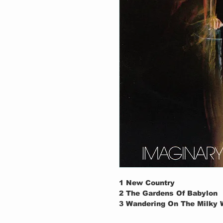
1
New Country
2
The Gardens Of Babylon
3
Wandering On The Milky W
4
Once Upon A Dream