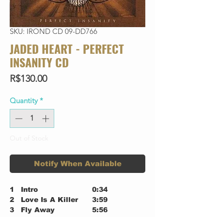
SKU: IROND CD 09-DD766
JADED HEART - PERFECT
INSANITY CD
Price
R$130.00
Quantity
*
Out of Stock
Notify When Available
1
Intro
0:34
2
Love Is A Killer
3:59
3
Fly Away
5:56