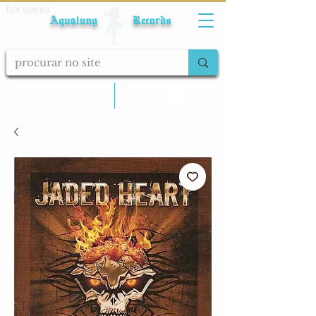
Fale conosco
Aqualung Records
calcular frete