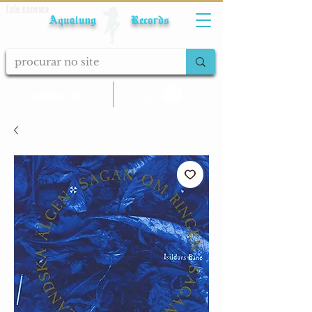
Fale conosco
Aqualung Records
calcular frete