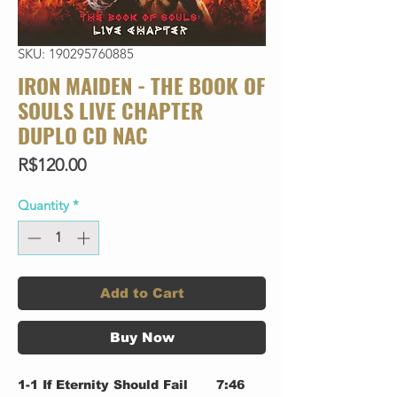
SKU: 190295760885
IRON MAIDEN - THE BOOK OF
SOULS LIVE CHAPTER
DUPLO CD NAC
Price
R$120.00
Quantity
*
Add to Cart
Buy Now
1-1
If Eternity Should Fail
7:46