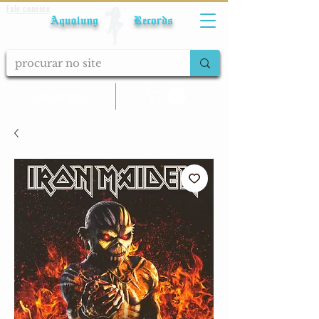
Fale conosco
Aqualung Records
calcular frete