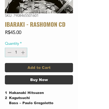
SKU: 7908465501601
IBARAKI - RASHOMON CD
Price
R$45.00
Quantity
*
Add to Cart
Buy Now
1
Hakanaki Hitsuzen
2
Kagutsuchi
Bass – Paulo Gregoletto
Bass – Paulo Gregoletto