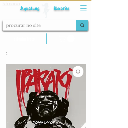
Fale conosco
Aqualung Records
calcular frete