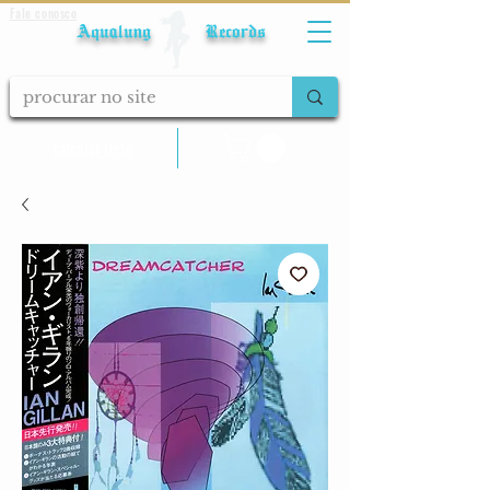
Fale conosco
Aqualung Records
calcular frete