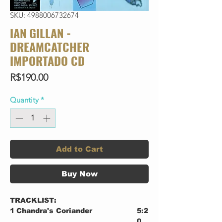
SKU: 4988006732674
IAN GILLAN -
DREAMCATCHER
IMPORTADO CD
Price
R$190.00
Quantity
*
Add to Cart
Buy Now
TRACKLIST:
1
Chandra's Coriander
5:2
0