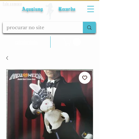
Fale conosco
Aqualung Records
calcular frete