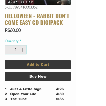
SKU: 7898410003352
HELLOWEEN - RABBIT DON´T
COME EASY CD DIGIPACK
Price
R$60.00
Quantity
*
Add to Cart
Buy Now
1
Just A Little Sign
4:26
2
Open Your Life
4:30
3
The Tune
5:35
4
Never Be A Star
4:10