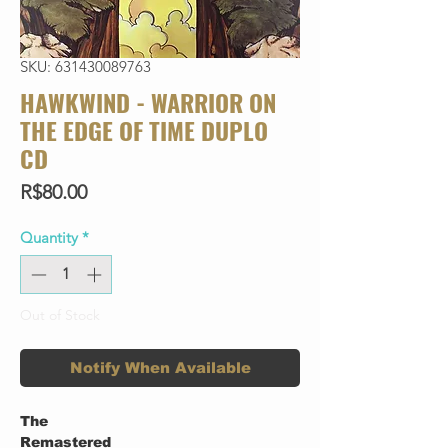
SKU: 631430089763
HAWKWIND - WARRIOR ON
THE EDGE OF TIME DUPLO
CD
Price
R$80.00
Quantity
*
Out of Stock
Notify When Available
The
Remastered