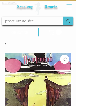
Fale conosco
Aqualung Records
calcular frete