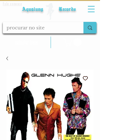
Fale conosco
Aqualung Records
calcular frete