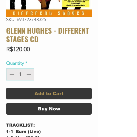
SKU: 693723743325
GLENN HUGHES - DIFFERENT
STAGES CD
Price
R$120.00
Quantity
*
Add to Cart
Buy Now
TRACKLIST:
1-1
Burn (Live)