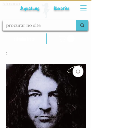
Fale conosco
Aqualung Records
calcular frete