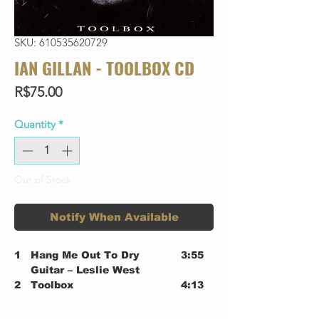
SKU: 610535620729
IAN GILLAN - TOOLBOX CD
Price
R$75.00
Quantity
*
Out of Stock
Notify When Available
1
Hang Me Out To Dry
3:55
Guitar – Leslie West
2
Toolbox
4:13
3
Dirty Dog
4:14
4
Candy Horizon
4:13