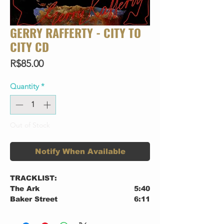
GERRY RAFFERTY - CITY TO
CITY CD
Price
R$85.00
Quantity
*
Out of Stock
Notify When Available
TRACKLIST:
The Ark
5:40
Baker Street
6:11
Right Down The Line
4:32
City To City
5:06