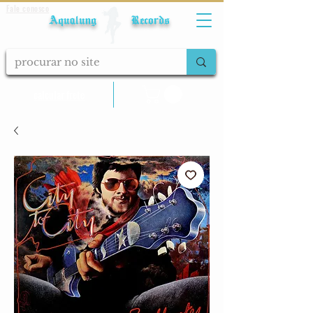
Fale conosco
Aqualung Records
calcular frete