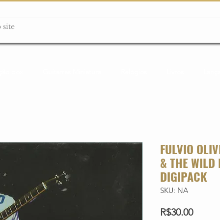
ção box
Guitarras Miniatura
Relógios
Livros
Lanç
FULVIO OLIV
& THE WILD
DIGIPACK
SKU: NA
Price
R$30.00