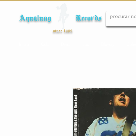
Aqualung Records
since 1989
Início
Cds
Dvds
Lps
Blu-ray
Cole