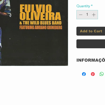
Quantity
*
Add to Cart
INFORMAÇÕ
Label:
Format:
Country:
Released: