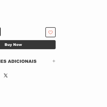
Buy Now
ES ADICIONAIS
Not On Label – none
CD, DIGIPACK
Brazil
2013