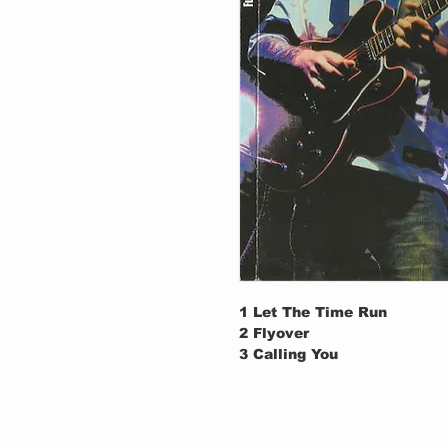
1
Let The Time Run
2
Flyover
3
Calling You
4
Life's A Dance
5
Corine
6
Together
7
Goin' Down