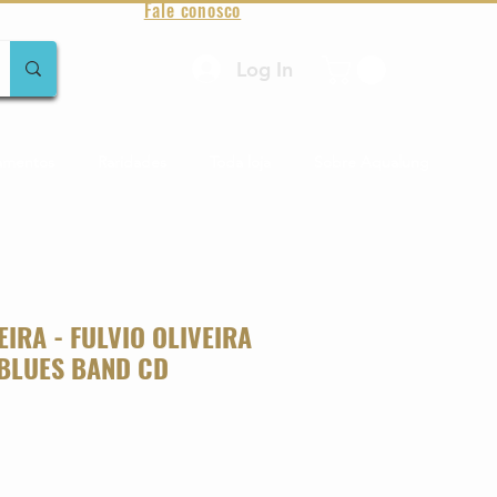
Fale conosco
Log In
amentos
Raridades
Toda loja
Sobre Aqualung
EIRA - FULVIO OLIVEIRA
 BLUES BAND CD