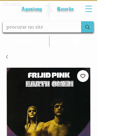
Fale conosco
Aqualung Records
calcular frete