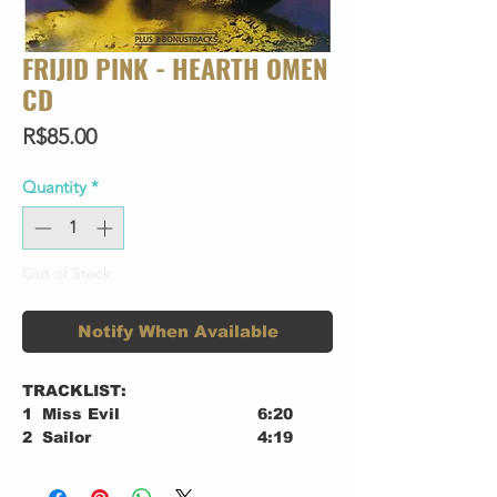
FRIJID PINK - HEARTH OMEN
CD
Price
R$85.00
Quantity
*
Out of Stock
Notify When Available
TRACKLIST:
1
Miss Evil
6:20
2
Sailor
4:19
3
Earth Omen
3:30
4
Lazy Day
4:35