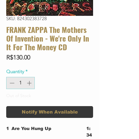
SKU: 824302383728
FRANK ZAPPA The Mothers
Of Invention - We're Only In
It For The Money CD
Price
R$130.00
Quantity
*
Out of Stock
Notify When Available
1
Are You Hung Up
1:
34