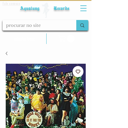
Fale conosco
Aqualung Records
calcular frete