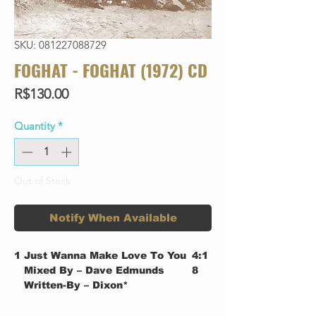
SKU: 081227088729
FOGHAT - FOGHAT (1972) CD
Price
R$130.00
Quantity
*
Out of Stock
Notify When Available
1
Just Wanna Make Love To You
4:1
Mixed By – Dave Edmunds
8
Written-By – Dixon*
2
Trouble Trouble
3:1
Mixed By – Dave Edmunds
6