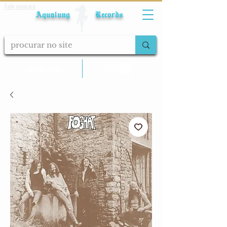
Fale conosco
Aqualung Records
calcular frete