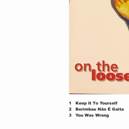
1
Keep It To Yourself
2
Berimbau Não É Gaita
3
You Was Wrong
4
Checkin' On My Baby
5
On The Loose