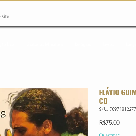
ção box
Guitarras Miniatura
Relógios
Livros
Lanç
FLÁVIO GUI
CD
SKU: 7897181227
Price
R$75.00
Quantity
*