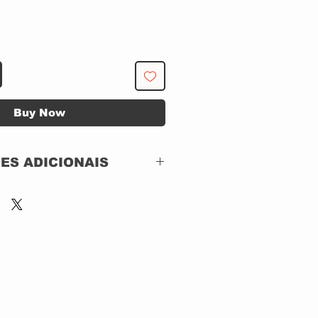
Buy Now
ES ADICIONAIS
Eldorado – 957024
CD, ACRILICO
Brazil
1999