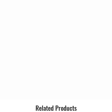
Genre:
 To Do
Style:
wels
Related Products