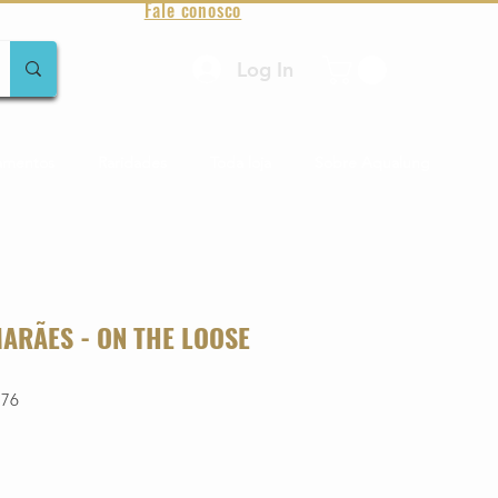
Fale conosco
Log In
amentos
Raridades
Toda loja
Sobre Aqualung
MARÃES - ON THE LOOSE
776