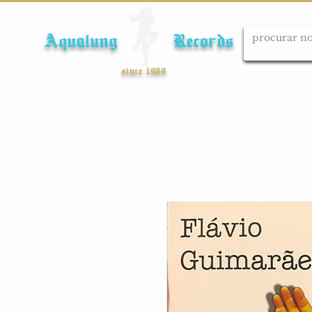
Aqualung Records
since 1989
Início
Cds
Dvds
Lps
Blu-ray
Cole