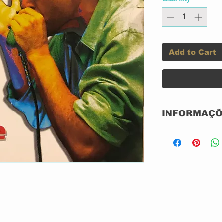
Add to Cart
INFORMAÇÕ
Label:
Format:
Country:
Released: