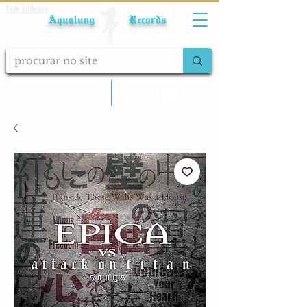
Fale conosco
Aqualung Records
calcular frete