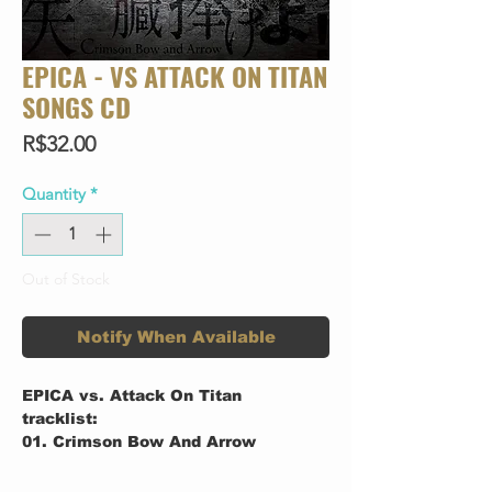
EPICA - VS ATTACK ON TITAN
SONGS CD
Price
R$32.00
Quantity
*
Out of Stock
Notify When Available
EPICA vs. Attack On Titan
tracklist:
01. Crimson Bow And Arrow
02. Wings Of Freedom
03. If Inside These Walls Was A